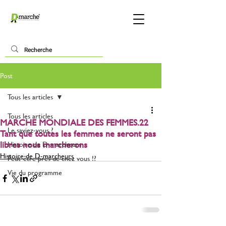
Post
Tous les articles
Tous les articles
MARCHE MONDIALE DES FEMMES.22
Le saviez-vous ?
Tant que toutes les femmes ne seront pas
libres nous marcherons
Histoire de D-marcheurs
Histoire de D-marcheurs
Peut-être près de chez vous !?
Vie du programme