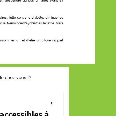
jet, descendre du bus un arrêt avant sa
res, lutte contre le diabète, diminue les
vue Neurologie/Psychiatrie/Gériatrie Mars
consommer »… et d’être un citoyen à part
de chez vous !?
accessibles à