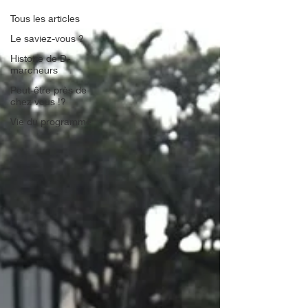
Tous les articles
Le saviez-vous ?
Histoire de D-
marcheurs
Peut-être près de
chez vous !?
Vie du programme